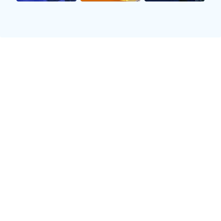
NBA
库里复出首战砍下35分，勇士队士气大振
经历了两周的伤病休整后，斯蒂芬·库里在昨晚对阵快船的比赛
中强势回归，用精准的三分球宣告王者归来。
4小时前
阅读 8,920