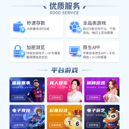
热门赛事资讯
查看更多 >
足球
瓜迪奥拉的战术革新：曼城如何重新定义现代足球控球
在近期的比赛中，曼城展示了前所未有的控球率和高位逼抢策
略，瓜迪奥拉的战术体系再次引发业界热议。
2小时前
阅读 12,345