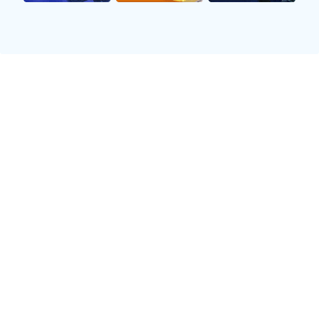
NBA
库里复出首战砍下35分，勇士队士气大振
经历了两周的伤病休整后，斯蒂芬·库里在昨晚对阵快船的比赛
中强势回归，用精准的三分球宣告王者归来。
4小时前
阅读 8,920