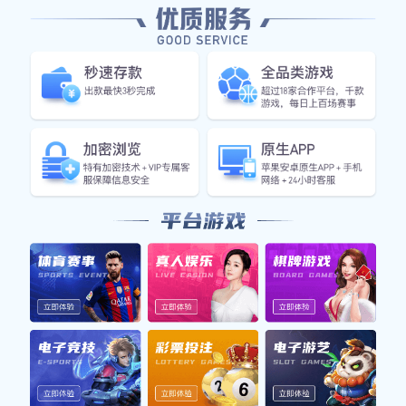
热门赛事资讯
查看更多 >
足球
瓜迪奥拉的战术革新：曼城如何重新定义现代足球控球
在近期的比赛中，曼城展示了前所未有的控球率和高位逼抢策
略，瓜迪奥拉的战术体系再次引发业界热议。
2小时前
阅读 12,345