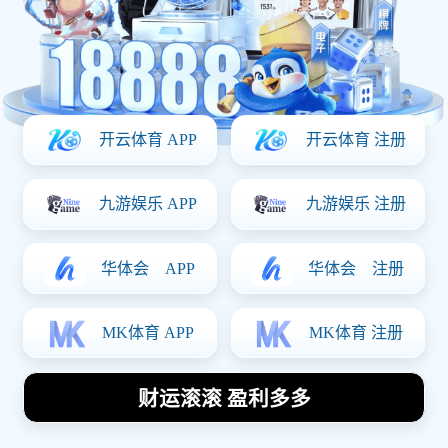
湖人逆转勇士，詹姆斯
阿尔卡拉斯直落三盘夺
三双表现惊艳全场
澳网冠军
巴黎奥运倒计时一周
年，场馆建设进入最后
冲刺
今日赛事
英超
西甲
意甲
德甲
NBA
2
1
曼联
利物浦
LIVE
68'
VS
-
-
巴塞罗那
皇家马德里
21:00
VS
-
-
拜仁慕尼黑
多特蒙德
03:45
VS