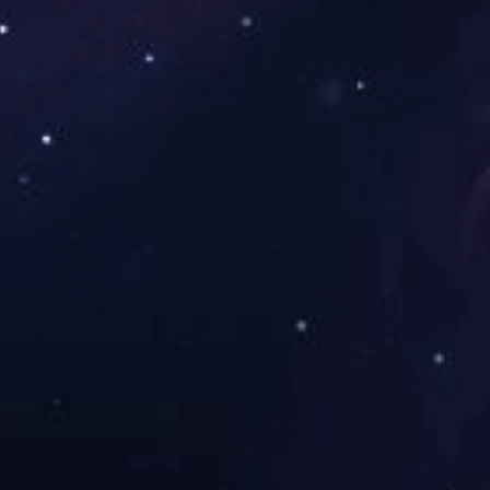
视频集锦
▶
哈兰德帽子戏法集锦