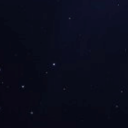
球队百科
皇家马德里
14次欧冠冠军
关于体育网
快速链
体育网致力于为全球体育爱好者提供最及
首页
时、最专业、最全面的赛事资讯。我们涵盖
足球
足球、篮球、网球、F1等主流体育项目，为
篮球
您提供深度分析和独家报道。
NBA
世界杯