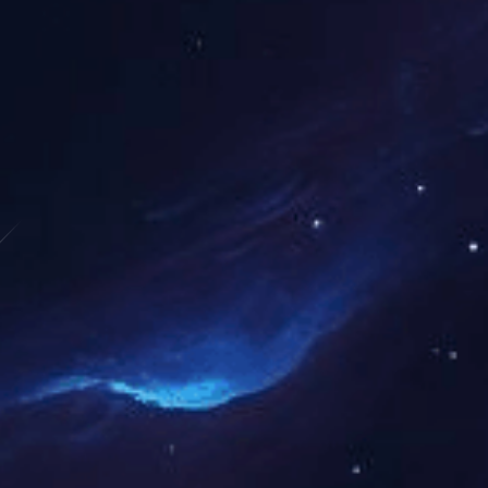
排
球队
场次
名
1
阿森纳
30
2
曼城
30
3
利物浦
30
4
阿斯顿维拉
30
5
托特纳姆热刺
30