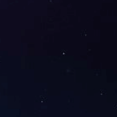
巴萨续约莱万达成协议
更多视频 >
▶
汉密尔顿赛道超车时刻