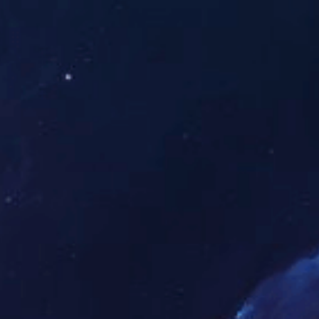
查看更多 >
F1
红牛车队发布全新空气动力学套件，维斯塔潘期
待赛季反弹
在摩纳哥大奖赛之前，红牛车队带来了一系列升级，旨
在提升赛车在高速弯道的表现。
5小时前
阅读 5,430