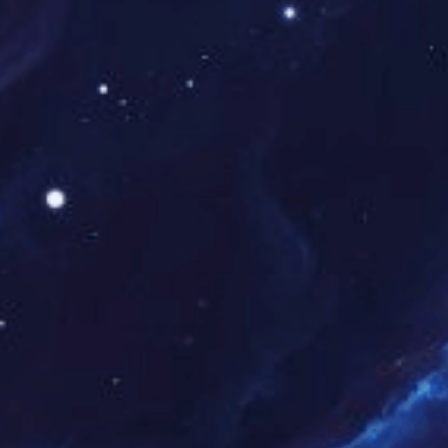
网球
德约科维奇谈大满贯纪录：保持饥饿感是关键
塞尔维亚天王在接受采访时透露，自己每天坚持高强度
训练，以保持对胜利的渴望。
0
8小时前
阅读 4,560
完整榜单 >