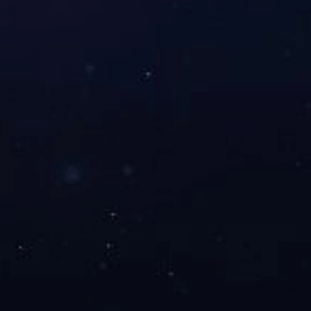
曼彻斯特联
洛杉矶湖人
英超老牌劲旅
NBA总冠军次数最多
接
帮助中心
关于我们
联系我们
隐私政策
服务条款
广告投放