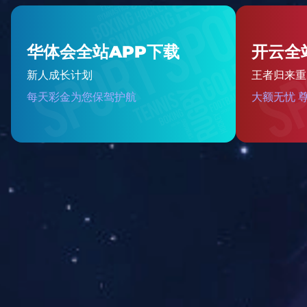
焦点赛事
欧冠决赛巅峰对决：皇家马德
欧洲顶级俱乐部之间的较量，战术博弈与球星
今日赛事
曼联
LIVE
68'
巴塞罗那
21:00
拜仁慕尼黑
03:45