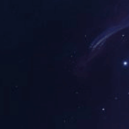
综合体育
中国游泳队世锦赛名单公布，多名新星入选
为了备战即将到来的世界游泳锦标赛，中国游泳队公布
了最新的大名单，年轻选手成为最大看点。
6小时前
阅读 6,78
英超积分榜