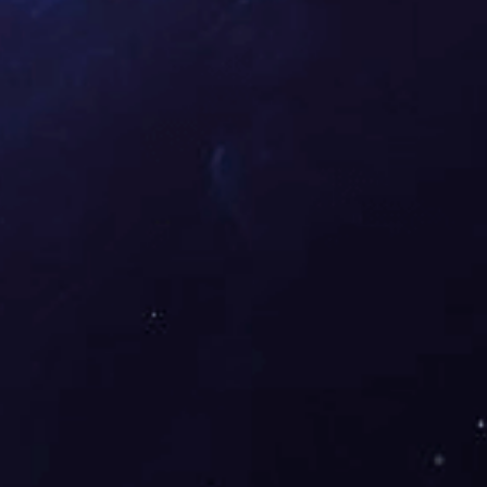
哈兰德
25球
1
孙兴慜
18球
2
萨拉赫
16球
3
科尔
15球
4
威尔逊
14球
5
转会传闻
姆巴佩加盟皇马细节曝光
切尔西询价奥斯梅恩