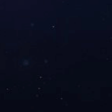
曼彻斯特联
洛杉矶湖人
英超老牌劲旅
NBA总冠军次数最多
接
帮助中心
关于我们
联系我们
隐私政策
服务条款
广告投放