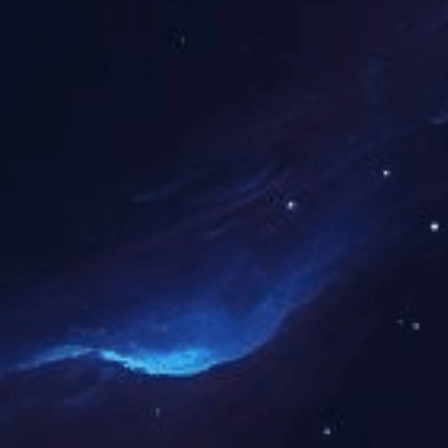
排
球队
场次
名
1
阿森纳
30
2
曼城
30
3
利物浦
30
4
阿斯顿维拉
30
5
托特纳姆热刺
30