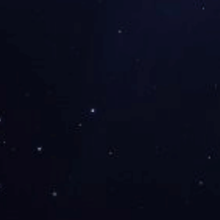
球队百科
皇家马德里
14次欧冠冠军
关于体育网
快速链
体育网致力于为全球体育爱好者提供最及
首页
时、最专业、最全面的赛事资讯。我们涵盖
足球
足球、篮球、网球、F1等主流体育项目，为
篮球
您提供深度分析和独家报道。
NBA
世界杯