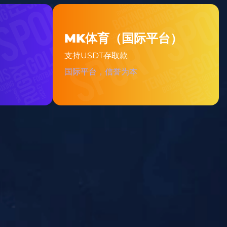
巴黎奥运倒计时一周年，场馆建设进入最后冲刺
英超
西甲
意甲
德甲
NBA