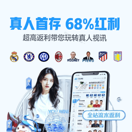
欢迎来到体育网 - 您的专业赛事资讯平台
2023年10月27日 星期五
体育网
焦点赛事
欧冠决赛巅峰对决：皇家马德里
迎战曼城，谁能捧起大耳朵杯？
欧洲顶级俱乐部之间的较量，战术博弈与球星发挥
决定冠军归属。