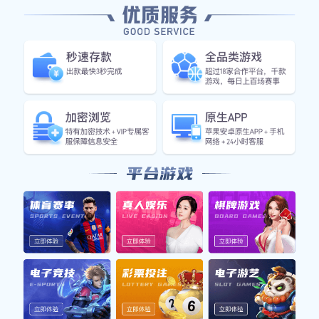
热门赛事资讯
查看更多 >
足球
瓜迪奥拉的战术革新：曼城如何重新定义现代足球控球
在近期的比赛中，曼城展示了前所未有的控球率和高位逼抢策
略，瓜迪奥拉的战术体系再次引发业界热议。
2小时前
阅读 12,345